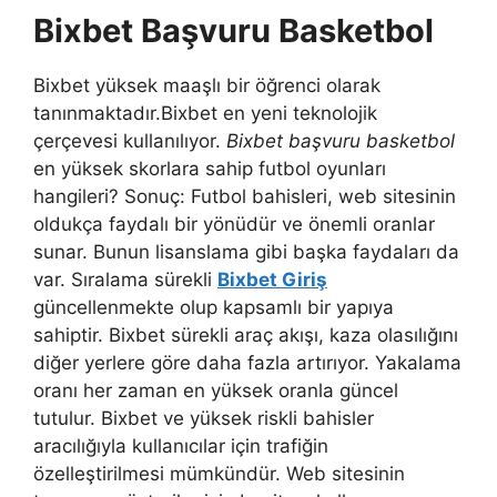
Bixbet Başvuru Basketbol
Bixbet yüksek maaşlı bir öğrenci olarak
tanınmaktadır.Bixbet en yeni teknolojik
çerçevesi kullanılıyor.
Bixbet başvuru basketbol
en yüksek skorlara sahip futbol oyunları
hangileri? Sonuç: Futbol bahisleri, web sitesinin
oldukça faydalı bir yönüdür ve önemli oranlar
sunar. Bunun lisanslama gibi başka faydaları da
var. Sıralama sürekli
Bixbet Giriş
güncellenmekte olup kapsamlı bir yapıya
sahiptir. Bixbet sürekli araç akışı, kaza olasılığını
diğer yerlere göre daha fazla artırıyor. Yakalama
oranı her zaman en yüksek oranla güncel
tutulur. Bixbet ve yüksek riskli bahisler
aracılığıyla kullanıcılar için trafiğin
özelleştirilmesi mümkündür. Web sitesinin