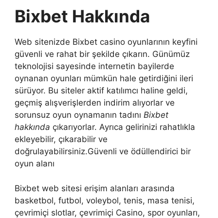
Bixbet Hakkında
Web sitenizde Bixbet casino oyunlarının keyfini
güvenli ve rahat bir şekilde çıkarın. Günümüz
teknolojisi sayesinde internetin bayilerde
oynanan oyunları mümkün hale getirdiğini ileri
sürüyor. Bu siteler aktif katılımcı haline geldi,
geçmiş alışverişlerden indirim alıyorlar ve
sorunsuz oyun oynamanın tadını
Bixbet
hakkında
çıkarıyorlar. Ayrıca gelirinizi rahatlıkla
ekleyebilir, çıkarabilir ve
doğrulayabilirsiniz.Güvenli ve ödüllendirici bir
oyun alanı
Bixbet web sitesi erişim alanları arasında
basketbol, ​​futbol, ​​voleybol, tenis, masa tenisi,
çevrimiçi slotlar, çevrimiçi Casino, spor oyunları,