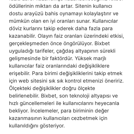
ödüllerinin miktarı da artar. Sitenin kullanıcı
dostu arayüzü bahis oynamayı kolaylaştırır ve
mümkün olan en iyi oranları sunar. Kullanıcılar
döviz kurlarını takip ederek daha fazla para
kazanabilir. Olayın faiz oranları üzerindeki etkisi,
gerçekleşmeden önce öngörülüyor. Bixbet
uyguladığı tarifeler, çağdaş altyapının sürekli
gelişmesinde bir faktördür. Yüksek marjlı
kullanıcılar faiz oranlarındaki değişikliklere
erişebilir. Para birimi değişikliklerini takip etmek
için web sitesini sık sık kontrol etmenizi öneririz.
Ölçekteki değişiklikler doğru ölçekte
belirlenebilir. Bixbet, son teknoloji altyapısı ve
hızlı güncellemeleri ile kullanıcılarını heyecanla
bekliyor. İncelemeler, para biriminin değer
kazanmasının kullanıcıları cezbetmek için
kullanıldığını gösteriyor.