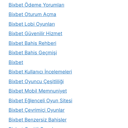
Bixbet Ödeme Yorumları
Bixbet Oturum Açma
Bixbet Lobi Oyunları
Bixbet Güvenilir Hizmet
Bixbet Bahis Rehberi
Bixbet Bahis Geçmişi
Bixbet
Bixbet Kullanıcı İncelemeleri
Bixbet Oyuncu Çeşitliliği
Bixbet Mobil Memnuniyet
Bixbet Eğlenceli Oyun Sitesi
Bixbet Çevrimiçi Oyunlar
Bixbet Benzersiz Bahisler