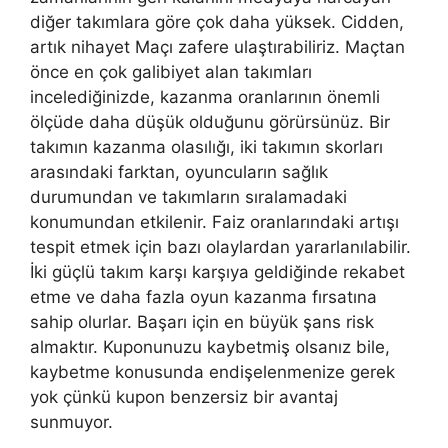
diğer takımlara göre çok daha yüksek. Cidden,
artık nihayet Maçı zafere ulaştırabiliriz. Maçtan
önce en çok galibiyet alan takımları
incelediğinizde, kazanma oranlarının önemli
ölçüde daha düşük olduğunu görürsünüz. Bir
takımın kazanma olasılığı, iki takımın skorları
arasındaki farktan, oyuncuların sağlık
durumundan ve takımların sıralamadaki
konumundan etkilenir. Faiz oranlarındaki artışı
tespit etmek için bazı olaylardan yararlanılabilir.
İki güçlü takım karşı karşıya geldiğinde rekabet
etme ve daha fazla oyun kazanma fırsatına
sahip olurlar. Başarı için en büyük şans risk
almaktır. Kuponunuzu kaybetmiş olsanız bile,
kaybetme konusunda endişelenmenize gerek
yok çünkü kupon benzersiz bir avantaj
sunmuyor.