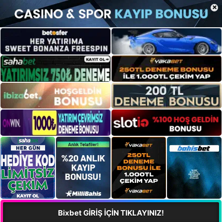
×
Bixbet GİRİŞ İÇİN TIKLAYINIZ!