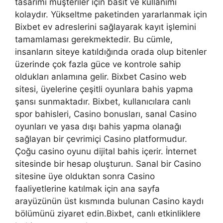
tasarımı müşteriler için basit ve kullanımı
kolaydır. Yükseltme paketinden yararlanmak için
Bixbet ev adreslerini sağlayarak kayıt işlemini
tamamlaması gerekmektedir. Bu cümle,
insanların siteye katıldığında orada olup bitenler
üzerinde çok fazla güce ve kontrole sahip
oldukları anlamına gelir. Bixbet Casino web
sitesi, üyelerine çeşitli oyunlara bahis yapma
şansı sunmaktadır. Bixbet, kullanıcılara canlı
spor bahisleri, Casino bonusları, sanal Casino
oyunları ve yasa dışı bahis yapma olanağı
sağlayan bir çevrimiçi Casino platformudur.
Çoğu casino oyunu dijital bahis içerir. İnternet
sitesinde bir hesap oluşturun. Sanal bir Casino
sitesine üye olduktan sonra Casino
faaliyetlerine katılmak için ana sayfa
arayüzünün üst kısmında bulunan Casino kaydı
bölümünü ziyaret edin.Bixbet, canlı etkinliklere