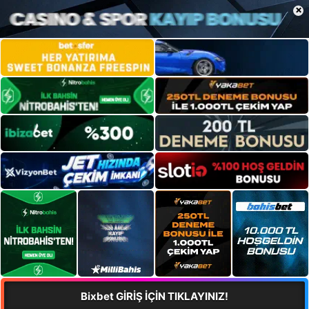
×
Bixbet GİRİŞ İÇİN TIKLAYINIZ!