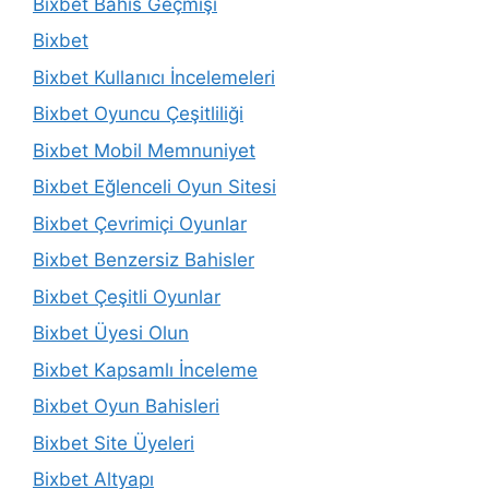
Bixbet Bahis Geçmişi
Bixbet
Bixbet Kullanıcı İncelemeleri
Bixbet Oyuncu Çeşitliliği
Bixbet Mobil Memnuniyet
Bixbet Eğlenceli Oyun Sitesi
Bixbet Çevrimiçi Oyunlar
Bixbet Benzersiz Bahisler
Bixbet Çeşitli Oyunlar
Bixbet Üyesi Olun
Bixbet Kapsamlı İnceleme
Bixbet Oyun Bahisleri
Bixbet Site Üyeleri
Bixbet Altyapı