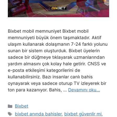
Bixbet mobil memnuniyet Bixbet mobil
memnuniyeti büyük önem taşımaktadır. Aktif
ulaşım kullanarak dolaşmanın 7-24 farklı yolunu
sunan bir sistem oluşturduk. Bixbet üyelerin
sadece bir düğmeye tıklayarak uzmanlarından
yardım almasını çok kolay hale getirir. CNSS ve
e-posta etkileşimi kategorilerini de
kullanabilirsiniz. Bazı insanlar canlı bahis
oynayarak veya sadece oturup TV izleyerek bir
ton para kazanıyor. Bahis, …
Devamını oku…
Kategoriler
Bixbet
Etiketler
bixbet anında bahisler
,
bixbet güvenlir mi
,