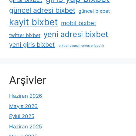
güncel adresi bixbet
güncel bixbet
kayit bixbet
mobil bixbet
yeni adresi bixbet
twitter bixbet
yeni giris bixbet
bixbet oyuna herkes erişebilir
Arşivler
Haziran 2026
Mayıs 2026
Eylül 2025
Haziran 2025