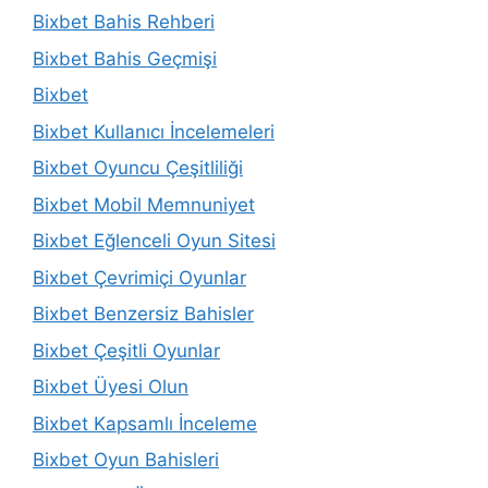
Bixbet Bahis Rehberi
Bixbet Bahis Geçmişi
Bixbet
Bixbet Kullanıcı İncelemeleri
Bixbet Oyuncu Çeşitliliği
Bixbet Mobil Memnuniyet
Bixbet Eğlenceli Oyun Sitesi
Bixbet Çevrimiçi Oyunlar
Bixbet Benzersiz Bahisler
Bixbet Çeşitli Oyunlar
Bixbet Üyesi Olun
Bixbet Kapsamlı İnceleme
Bixbet Oyun Bahisleri