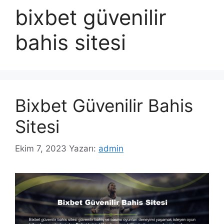
bixbet güvenilir
bahis sitesi
Bixbet Güvenilir Bahis
Sitesi
Ekim 7, 2023
Yazarı:
admin