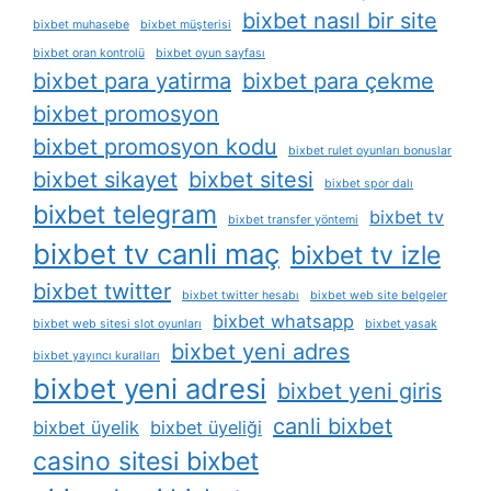
bixbet nasıl bir site
bixbet muhasebe
bixbet müşterisi
bixbet oran kontrolü
bixbet oyun sayfası
bixbet para yatirma
bixbet para çekme
bixbet promosyon
bixbet promosyon kodu
bixbet rulet oyunları bonuslar
bixbet sikayet
bixbet sitesi
bixbet spor dalı
bixbet telegram
bixbet tv
bixbet transfer yöntemi
bixbet tv canli maç
bixbet tv izle
bixbet twitter
bixbet twitter hesabı
bixbet web site belgeler
bixbet whatsapp
bixbet web sitesi slot oyunları
bixbet yasak
bixbet yeni adres
bixbet yayıncı kuralları
bixbet yeni adresi
bixbet yeni giris
canli bixbet
bixbet üyelik
bixbet üyeliği
casino sitesi bixbet