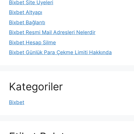
Bixbet Site Üyeleri
Bixbet Altyapı
Bixbet Bağlantı
Bixbet Resmi Mail Adresleri Nelerdir
Bixbet Hesap Silme
Bixbet Günlük Para Çekme Limiti Hakkında
Kategoriler
Bixbet