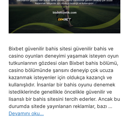
Bixbet güvenilir bahis sitesi güvenilir bahis ve
casino oyunları deneyimi yaşamak isteyen oyun
tutkunlarının gözdesi olan Bixbet bahis bölümü,
casino bölümünde şansını deneyip çok ucuza
kazanmak isteyenler için oldukça kazançlı ve
kullanışlıdır. İnsanlar bir bahis oyunu denemek
istediklerinde genellikle öncelikle güvenilir ve
lisanslı bir bahis sitesini tercih ederler. Ancak bu
durumda sitede yayınlanan reklamlar, bazı …
Devamını oku…