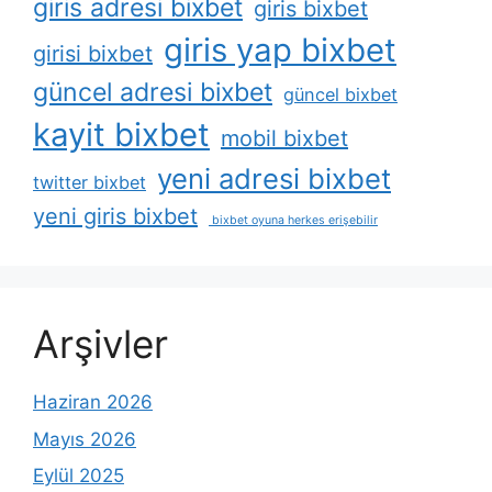
giris adresi bixbet
giris bixbet
giris yap bixbet
girisi bixbet
güncel adresi bixbet
güncel bixbet
kayit bixbet
mobil bixbet
yeni adresi bixbet
twitter bixbet
yeni giris bixbet
bixbet oyuna herkes erişebilir
Arşivler
Haziran 2026
Mayıs 2026
Eylül 2025