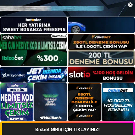
×
Bixbet GİRİŞ İÇİN TIKLAYINIZ!