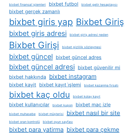
bixbet futbol
bixbet finansal i̇şlemleri
bixbet gelir hesaplayıcı
bixbet gerçek zamanlı
bixbet giris yap
Bixbet Giriş
bixbet giriş adresi
bixbet giriş adresi neden
Bixbet Girişi
bixbet gizlilik sözleşmesi
bixbet güncel
bixbet güncel adres
bixbet güncel adresi
bixbet güvenilir mi
bixbet instagram
bixbet hakkında
bixbet kayit
bixbet kayıt i̇şlemi
bixbet kazanma fırsatı
bixbet kaç oldu
bixbet kolay kayıt
bixbet kullanıcılar
bixbet maç izle
bixbet kupon
bixbet nasıl bir site
bixbet muhasebe
bixbet müşterisi
bixbet oran kontrolü
bixbet oyun sayfası
bixbet para yatirma
bixbet para çekme