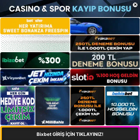
×
Bixbet GİRİŞ İÇİN TIKLAYINIZ!