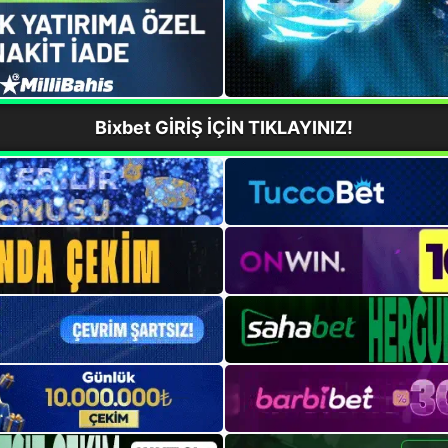
Bixbet GİRİŞ İÇİN TIKLAYINIZ!