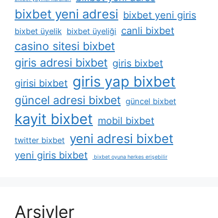
bixbet yeni adresi
bixbet yeni giris
canli bixbet
bixbet üyelik
bixbet üyeliği
casino sitesi bixbet
giris adresi bixbet
giris bixbet
giris yap bixbet
girisi bixbet
güncel adresi bixbet
güncel bixbet
kayit bixbet
mobil bixbet
yeni adresi bixbet
twitter bixbet
yeni giris bixbet
bixbet oyuna herkes erişebilir
Arşivler