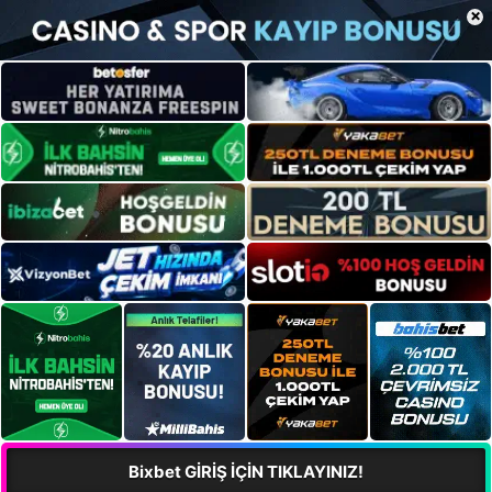
×
Bixbet GİRİŞ İÇİN TIKLAYINIZ!