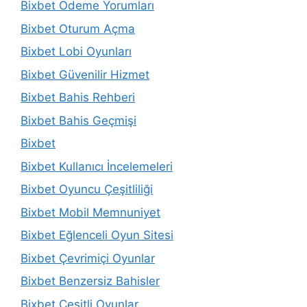
Bixbet Ödeme Yorumları
Bixbet Oturum Açma
Bixbet Lobi Oyunları
Bixbet Güvenilir Hizmet
Bixbet Bahis Rehberi
Bixbet Bahis Geçmişi
Bixbet
Bixbet Kullanıcı İncelemeleri
Bixbet Oyuncu Çeşitliliği
Bixbet Mobil Memnuniyet
Bixbet Eğlenceli Oyun Sitesi
Bixbet Çevrimiçi Oyunlar
Bixbet Benzersiz Bahisler
Bixbet Çeşitli Oyunlar