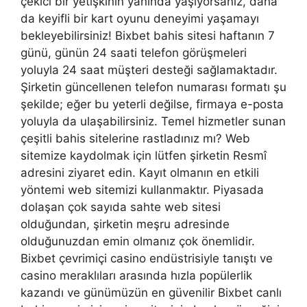
çekici bir yetişkinin yanında yaşıyorsanız, daha
da keyifli bir kart oyunu deneyimi yaşamayı
bekleyebilirsiniz! Bixbet bahis sitesi haftanın 7
günü, günün 24 saati telefon görüşmeleri
yoluyla 24 saat müşteri desteği sağlamaktadır.
Şirketin güncellenen telefon numarası formatı şu
şekilde; eğer bu yeterli değilse, firmaya e-posta
yoluyla da ulaşabilirsiniz. Temel hizmetler sunan
çeşitli bahis sitelerine rastladınız mı? Web
sitemize kaydolmak için lütfen şirketin Resmî
adresini ziyaret edin. Kayıt olmanın en etkili
yöntemi web sitemizi kullanmaktır. Piyasada
dolaşan çok sayıda sahte web sitesi
olduğundan, şirketin meşru adresinde
olduğunuzdan emin olmanız çok önemlidir.
Bixbet çevrimiçi casino endüstrisiyle tanıştı ve
casino meraklıları arasında hızla popülerlik
kazandı ve günümüzün en güvenilir Bixbet canlı