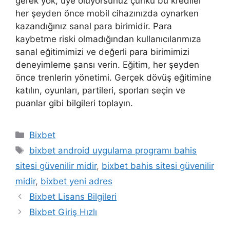
gerek yok, üye oluyorsunuz çünkü bu krediler
her şeyden önce mobil cihazınızda oynarken
kazandığınız sanal para birimidir. Para
kaybetme riski olmadığından kullanıcılarımıza
sanal eğitimimizi ve değerli para birimimizi
deneyimleme şansı verin. Eğitim, her şeyden
önce trenlerin yönetimi. Gerçek dövüş eğitimine
katılın, oyunları, partileri, sporları seçin ve
puanlar gibi bilgileri toplayın.
Kategoriler
Bixbet
Etiketler
bixbet android uygulama programı bahis
sitesi güvenilir midir
,
bixbet bahis sitesi güvenilir
midir
,
bixbet yeni adres
Bixbet Lisans Bilgileri
Bixbet Giriş Hızlı