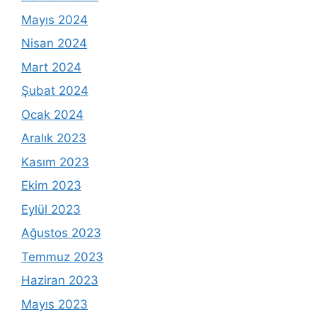
Mayıs 2024
Nisan 2024
Mart 2024
Şubat 2024
Ocak 2024
Aralık 2023
Kasım 2023
Ekim 2023
Eylül 2023
Ağustos 2023
Temmuz 2023
Haziran 2023
Mayıs 2023