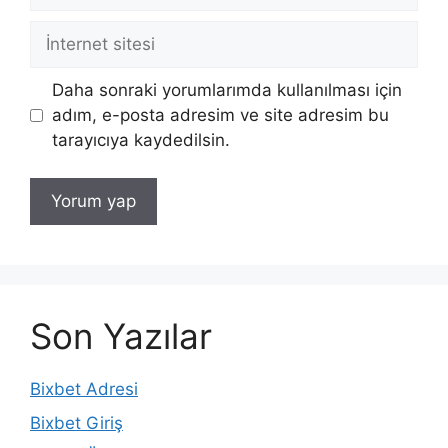
İnternet
sitesi
Daha sonraki yorumlarımda kullanılması için
adım, e-posta adresim ve site adresim bu
tarayıcıya kaydedilsin.
Son Yazılar
Bixbet Adresi
Bixbet Giriş