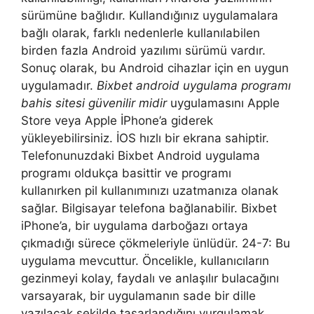
sürümüne bağlıdır. Kullandığınız uygulamalara
bağlı olarak, farklı nedenlerle kullanılabilen
birden fazla Android yazılımı sürümü vardır.
Sonuç olarak, bu Android cihazlar için en uygun
uygulamadır.
Bixbet android uygulama programı
bahis sitesi güvenilir midir
uygulamasını Apple
Store veya Apple İPhone’a giderek
yükleyebilirsiniz. İOS hızlı bir ekrana sahiptir.
Telefonunuzdaki Bixbet Android uygulama
programı oldukça basittir ve programı
kullanırken pil kullanımınızı uzatmanıza olanak
sağlar. Bilgisayar telefona bağlanabilir. Bixbet
iPhone’a, bir uygulama darboğazı ortaya
çıkmadığı sürece çökmeleriyle ünlüdür. 24-7: Bu
uygulama mevcuttur. Öncelikle, kullanıcıların
gezinmeyi kolay, faydalı ve anlaşılır bulacağını
varsayarak, bir uygulamanın sade bir dille
yazılacak şekilde tasarlandığını vurgulamak