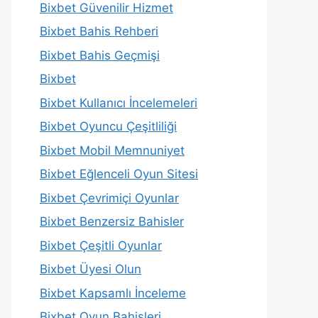
Bixbet Güvenilir Hizmet
Bixbet Bahis Rehberi
Bixbet Bahis Geçmişi
Bixbet
Bixbet Kullanıcı İncelemeleri
Bixbet Oyuncu Çeşitliliği
Bixbet Mobil Memnuniyet
Bixbet Eğlenceli Oyun Sitesi
Bixbet Çevrimiçi Oyunlar
Bixbet Benzersiz Bahisler
Bixbet Çeşitli Oyunlar
Bixbet Üyesi Olun
Bixbet Kapsamlı İnceleme
Bixbet Oyun Bahisleri