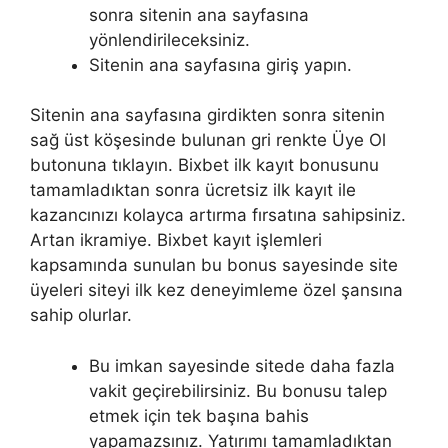
sonra sitenin ana sayfasına
yönlendirileceksiniz.
Sitenin ana sayfasına giriş yapın.
Sitenin ana sayfasına girdikten sonra sitenin
sağ üst köşesinde bulunan gri renkte Üye Ol
butonuna tıklayın. Bixbet ilk kayıt bonusunu
tamamladıktan sonra ücretsiz ilk kayıt ile
kazancınızı kolayca artırma fırsatına sahipsiniz.
Artan ikramiye. Bixbet kayıt işlemleri
kapsamında sunulan bu bonus sayesinde site
üyeleri siteyi ilk kez deneyimleme özel şansına
sahip olurlar.
Bu imkan sayesinde sitede daha fazla
vakit geçirebilirsiniz. Bu bonusu talep
etmek için tek başına bahis
yapamazsınız. Yatırımı tamamladıktan