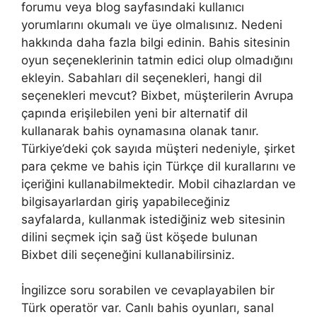
forumu veya blog sayfasındaki kullanıcı
yorumlarını okumalı ve üye olmalısınız. Nedeni
hakkında daha fazla bilgi edinin. Bahis sitesinin
oyun seçeneklerinin tatmin edici olup olmadığını
ekleyin. Sabahları dil seçenekleri, hangi dil
seçenekleri mevcut? Bixbet, müşterilerin Avrupa
çapında erişilebilen yeni bir alternatif dil
kullanarak bahis oynamasına olanak tanır.
Türkiye’deki çok sayıda müşteri nedeniyle, şirket
para çekme ve bahis için Türkçe dil kurallarını ve
içeriğini kullanabilmektedir. Mobil cihazlardan ve
bilgisayarlardan giriş yapabileceğiniz
sayfalarda, kullanmak istediğiniz web sitesinin
dilini seçmek için sağ üst köşede bulunan
Bixbet dili seçeneğini kullanabilirsiniz.
İngilizce soru sorabilen ve cevaplayabilen bir
Türk operatör var. Canlı bahis oyunları, sanal