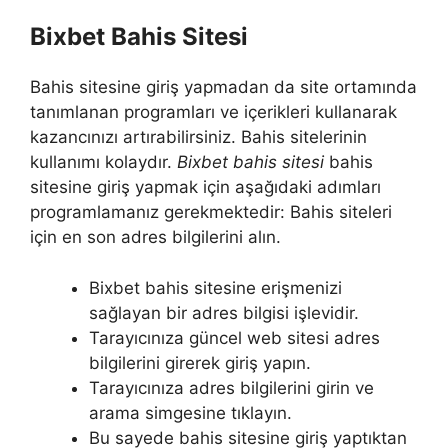
Bixbet Bahis Sitesi
Bahis sitesine giriş yapmadan da site ortamında
tanımlanan programları ve içerikleri kullanarak
kazancınızı artırabilirsiniz. Bahis sitelerinin
kullanımı kolaydır.
Bixbet bahis sitesi
bahis
sitesine giriş yapmak için aşağıdaki adımları
programlamanız gerekmektedir: Bahis siteleri
için en son adres bilgilerini alın.
Bixbet bahis sitesine erişmenizi
sağlayan bir adres bilgisi işlevidir.
Tarayıcınıza güncel web sitesi adres
bilgilerini girerek giriş yapın.
Tarayıcınıza adres bilgilerini girin ve
arama simgesine tıklayın.
Bu sayede bahis sitesine giriş yaptıktan