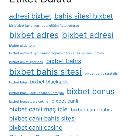
adresi bixbet
bahis sitesi bixbet
bir bixbet kullanıcısı aboneliğimi i̇ptal ederse
bixbet adres
bixbet adresi
bixbet aktiviteleri
bixbet android uygulama programı bahis sitesi güvenilir midir
bixbet bahis
bixbet anket spor dalı
bixbet bahis sitesi
bixbet bahis stratejisi
bixbet blackjack
bixbet bilgi
bixbet bonus
bixbet black jack kazanabilir miyim
bixbet canli
bixbet bonus para çekme
bixbet canli maç izle
bixbet canlı bahis
bixbet canlı bahis sitesi
bixbet canlı casino