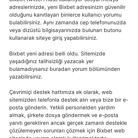
adreslerinizde, yeni Bixbet adresinizin güvenilir
olduğunu kanıtlayan binlerce kullanıcı yorumu
bulabilirsiniz. Aynı zamanda cep telefonunuzda
veya dizüstü bilgisayarınızda bulunan butonu
kullanarak siteye giriş yapabilirsiniz.
Bixbet yeni adresi belli oldu. Sitemizde
yaşadığınız talihsizliği yazacak yer
bulamadıysanız buradan yorum bölümünden
yazabilirsiniz.
Çevrimiçi destek hattımıza ek olarak, web
sitemizden telefonla destek alın veya bize bir e-
posta gönderin. Yetkili personelden yardım
almak, şirkete dosya göndermek ve e-posta
yanıtı gerektiren ancak gerçek zamanlı destekle
çözülemeyen sorunları çözmek için Bixbet web