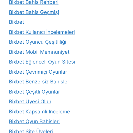
Bixbet Bahis Rehberi
Bixbet Bahis Geçmişi
Bixbet
Bixbet Kullanıcı İncelemeleri
Bixbet Oyuncu Çeşitliliği
Bixbet Mobil Memnuniyet
Bixbet Eğlenceli Oyun Sitesi
Bixbet Çevrimiçi Oyunlar
Bixbet Benzersiz Bahisler
Bixbet Çeşitli Oyunlar
Bixbet Üyesi Olun
Bixbet Kapsamlı İnceleme
Bixbet Oyun Bahisleri
Bixbet Site Üyeleri