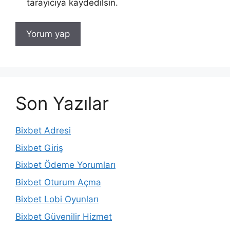
tarayıcıya kaydedilsin.
Son Yazılar
Bixbet Adresi
Bixbet Giriş
Bixbet Ödeme Yorumları
Bixbet Oturum Açma
Bixbet Lobi Oyunları
Bixbet Güvenilir Hizmet