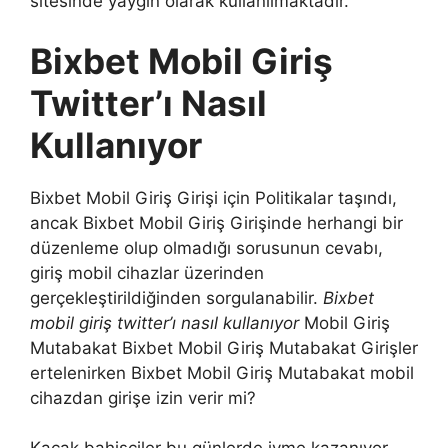
sitesinde yaygın olarak kullanılmaktadır.
Bixbet Mobil Giriş
Twitter’ı Nasıl
Kullanıyor
Bixbet Mobil Giriş Girişi için Politikalar taşındı,
ancak Bixbet Mobil Giriş Girişinde herhangi bir
düzenleme olup olmadığı sorusunun cevabı,
giriş mobil cihazlar üzerinden
gerçekleştirildiğinden sorgulanabilir.
Bixbet
mobil giriş twitter’ı nasıl kullanıyor
Mobil Giriş
Mutabakat Bixbet Mobil Giriş Mutabakat Girişler
ertelenirken Bixbet Mobil Giriş Mutabakat mobil
cihazdan girişe izin verir mi?