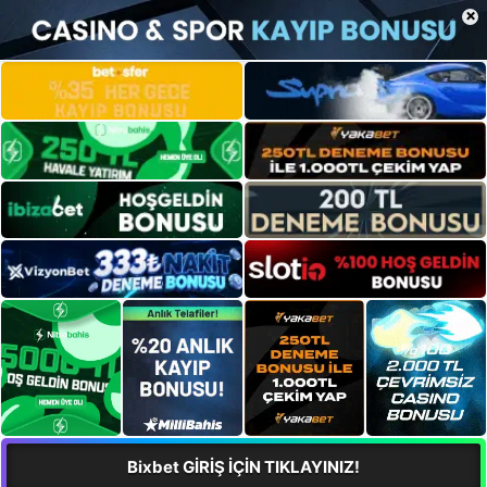
×
Bixbet GİRİŞ İÇİN TIKLAYINIZ!