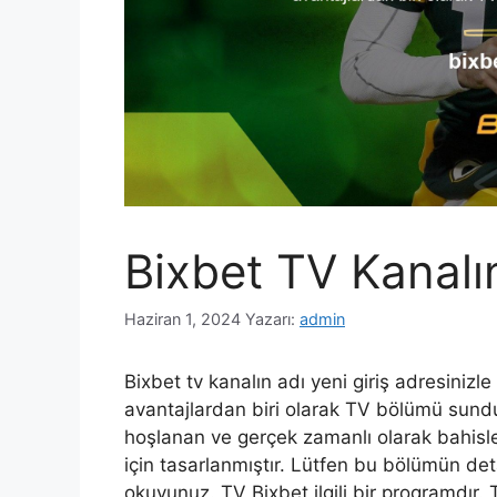
Bixbet TV Kanalı
Haziran 1, 2024
Yazarı:
admin
Bixbet tv kanalın adı yeni giriş adresinizl
avantajlardan biri olarak TV bölümü sund
hoşlanan ve gerçek zamanlı olarak bahisle
için tasarlanmıştır. Lütfen bu bölümün deta
okuyunuz. TV Bixbet ilgili bir programdır. 