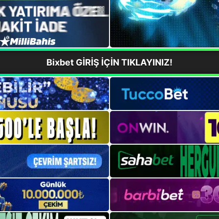
Bixbet GİRİŞ İÇİN TIKLAYINIZ!