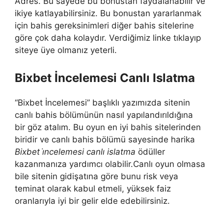
Adres. Bu sayede bu bonustan faydalanabilir ve
ikiye katlayabilirsiniz. Bu bonustan yararlanmak
için bahis gereksinimleri diğer bahis sitelerine
göre çok daha kolaydır. Verdiğimiz linke tıklayıp
siteye üye olmanız yeterli.
Bixbet İncelemesi Canlı Islatma
“Bixbet İncelemesi” başlıklı yazımızda sitenin
canlı bahis bölümünün nasıl yapılandırıldığına
bir göz atalım. Bu oyun en iyi bahis sitelerinden
biridir ve canlı bahis bölümü sayesinde harika
Bixbet i̇ncelemesi canlı islatma
ödüller
kazanmanıza yardımcı olabilir.Canlı oyun olmasa
bile sitenin gidişatına göre bunu risk veya
teminat olarak kabul etmeli, yüksek faiz
oranlarıyla iyi bir gelir elde edebilirsiniz.