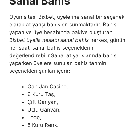
Sanal Bahis
Oyun sitesi Bixbet, üyelerine sanal bir seçenek
olarak at yarışı bahisleri sunmaktadır. Bahis
yapan ve üye hesabında bakiye oluşturan
Bixbet üyelik hesabı sanal bahis
herkes, günün
her saati sanal bahis seçeneklerini
değerlendirebilir.Sanal at yarışlarında bahis
yaparken üyelere sunulan bahis tahmin
seçenekleri şunları içerir:
Gan Jan Casino,
6 Kuru Taş,
Çift Ganyan,
Üçlü Ganyan,
Logo,
5 Kuru Renk.