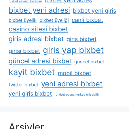
bixbet yeni adres
bixbet yayıncı kuralları
bixbet yeni adresi
bixbet yeni giris
canli bixbet
bixbet üyelik
bixbet üyeliği
casino sitesi bixbet
giris adresi bixbet
giris bixbet
giris yap bixbet
girisi bixbet
güncel adresi bixbet
güncel bixbet
kayit bixbet
mobil bixbet
yeni adresi bixbet
twitter bixbet
yeni giris bixbet
bixbet oyuna herkes erişebilir
Arşivler