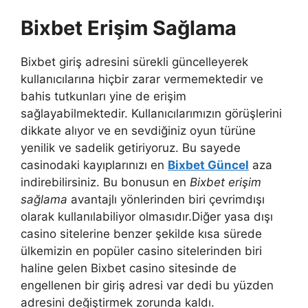
Bixbet Erişim Sağlama
Bixbet giriş adresini sürekli güncelleyerek
kullanıcılarına hiçbir zarar vermemektedir ve
bahis tutkunları yine de erişim
sağlayabilmektedir. Kullanıcılarımızın görüşlerini
dikkate alıyor ve en sevdiğiniz oyun türüne
yenilik ve sadelik getiriyoruz. Bu sayede
casinodaki kayıplarınızı en
Bixbet Güncel
aza
indirebilirsiniz. Bu bonusun en
Bixbet erişim
sağlama
avantajlı yönlerinden biri çevrimdışı
olarak kullanılabiliyor olmasıdır.Diğer yasa dışı
casino sitelerine benzer şekilde kısa sürede
ülkemizin en popüler casino sitelerinden biri
haline gelen Bixbet casino sitesinde de
engellenen bir giriş adresi var dedi bu yüzden
adresini değiştirmek zorunda kaldı.