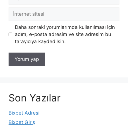
posta
İnternet
sitesi
Daha sonraki yorumlarımda kullanılması için
adım, e-posta adresim ve site adresim bu
tarayıcıya kaydedilsin.
Son Yazılar
Bixbet Adresi
Bixbet Giriş