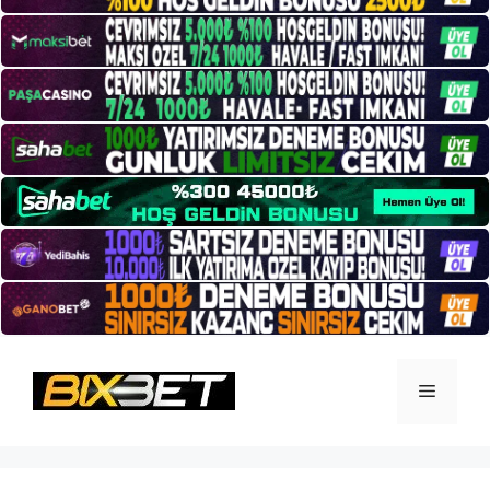
İçeriğe
atla
Menü