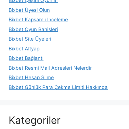
Bixbet Çeşitli Oyunlar
Bixbet Üyesi Olun
Bixbet Kapsamlı İnceleme
Bixbet Oyun Bahisleri
Bixbet Site Üyeleri
Bixbet Altyapı
Bixbet Bağlantı
Bixbet Resmi Mail Adresleri Nelerdir
Bixbet Hesap Silme
Bixbet Günlük Para Çekme Limiti Hakkında
Kategoriler