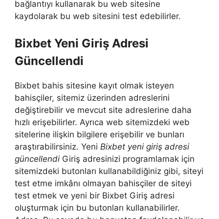
bağlantıyı kullanarak bu web sitesine
kaydolarak bu web sitesini test edebilirler.
Bixbet Yeni Giriş Adresi
Güncellendi
Bixbet bahis sitesine kayıt olmak isteyen
bahisçiler, sitemiz üzerinden adreslerini
değiştirebilir ve mevcut site adreslerine daha
hızlı erişebilirler. Ayrıca web sitemizdeki web
sitelerine ilişkin bilgilere erişebilir ve bunları
araştırabilirsiniz. Yeni
Bixbet yeni giriş adresi
güncellendi
Giriş adresinizi programlamak için
sitemizdeki butonları kullanabildiğiniz gibi, siteyi
test etme imkânı olmayan bahisçiler de siteyi
test etmek ve yeni bir Bixbet Giriş adresi
oluşturmak için bu butonları kullanabilirler.