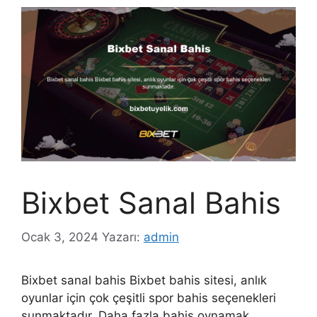
Bixbet Sanal Bahis
Ocak 3, 2024
Yazarı:
admin
Bixbet sanal bahis Bixbet bahis sitesi, anlık
oyunlar için çok çeşitli spor bahis seçenekleri
sunmaktadır. Daha fazla bahis oynamak