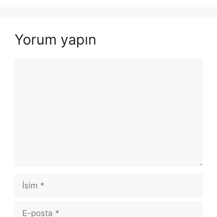
Yorum yapın
Yorum
İsim
E-