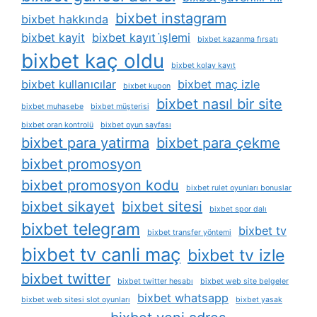
bixbet instagram
bixbet hakkında
bixbet kayit
bixbet kayıt i̇şlemi
bixbet kazanma fırsatı
bixbet kaç oldu
bixbet kolay kayıt
bixbet kullanıcılar
bixbet maç izle
bixbet kupon
bixbet nasıl bir site
bixbet muhasebe
bixbet müşterisi
bixbet oran kontrolü
bixbet oyun sayfası
bixbet para yatirma
bixbet para çekme
bixbet promosyon
bixbet promosyon kodu
bixbet rulet oyunları bonuslar
bixbet sikayet
bixbet sitesi
bixbet spor dalı
bixbet telegram
bixbet tv
bixbet transfer yöntemi
bixbet tv canli maç
bixbet tv izle
bixbet twitter
bixbet twitter hesabı
bixbet web site belgeler
bixbet whatsapp
bixbet web sitesi slot oyunları
bixbet yasak