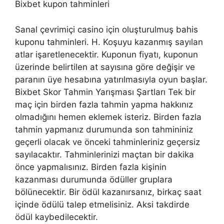
Bixbet kupon tahminleri
Sanal çevrimiçi casino için oluşturulmuş bahis
kuponu tahminleri. H. Koşuyu kazanmış sayılan
atlar işaretlenecektir. Kuponun fiyatı, kuponun
üzerinde belirtilen at sayısına göre değişir ve
paranın üye hesabına yatırılmasıyla oyun başlar.
Bixbet Skor Tahmin Yarışması Şartları Tek bir
maç için birden fazla tahmin yapma hakkınız
olmadığını hemen eklemek isteriz. Birden fazla
tahmin yapmanız durumunda son tahmininiz
geçerli olacak ve önceki tahminleriniz geçersiz
sayılacaktır. Tahminlerinizi maçtan bir dakika
önce yapmalısınız. Birden fazla kişinin
kazanması durumunda ödüller gruplara
bölünecektir. Bir ödül kazanırsanız, birkaç saat
içinde ödülü talep etmelisiniz. Aksi takdirde
ödül kaybedilecektir.