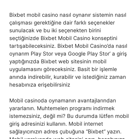
Bixbet mobil casino nasıl oynanır sistemin nasıl
çalışması gerektiğine dair farklı seçenekler
sunulacak ve bu iki seçenekten birini
seçtiğinizde Bixbet Mobil Casino konseptini
tartışabileceksiniz. Bixbet Mobil Casino’da nasıl
oynarım Play Stor veya Google Play Stor’ a giriş
yaptığınızda Bixbet web sitesinin mobil
uygulamasını göreceksiniz. Basit bir işlemle
anında indirebilir, kurabilir ve istediğiniz zaman
hesabınıza erişebilirsiniz
Mobil casinoda oynamanın avantajlarından
yararlanın. Muhtemelen programı indirmek
istemezsiniz, değil mi? Bu durumda lütfen mobil
giriş adresinizi kullanın. Mobil internet
sağlayıcınızın adres çubuğuna “Bixbet” yazın.