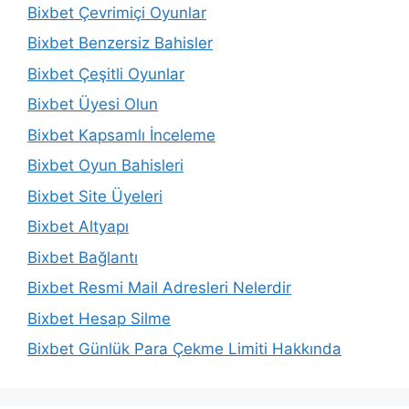
Bixbet Çevrimiçi Oyunlar
Bixbet Benzersiz Bahisler
Bixbet Çeşitli Oyunlar
Bixbet Üyesi Olun
Bixbet Kapsamlı İnceleme
Bixbet Oyun Bahisleri
Bixbet Site Üyeleri
Bixbet Altyapı
Bixbet Bağlantı
Bixbet Resmi Mail Adresleri Nelerdir
Bixbet Hesap Silme
Bixbet Günlük Para Çekme Limiti Hakkında