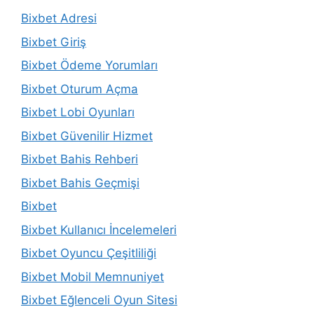
Bixbet Adresi
Bixbet Giriş
Bixbet Ödeme Yorumları
Bixbet Oturum Açma
Bixbet Lobi Oyunları
Bixbet Güvenilir Hizmet
Bixbet Bahis Rehberi
Bixbet Bahis Geçmişi
Bixbet
Bixbet Kullanıcı İncelemeleri
Bixbet Oyuncu Çeşitliliği
Bixbet Mobil Memnuniyet
Bixbet Eğlenceli Oyun Sitesi