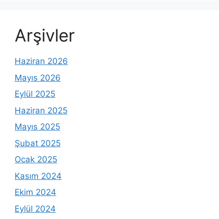
Arşivler
Haziran 2026
Mayıs 2026
Eylül 2025
Haziran 2025
Mayıs 2025
Şubat 2025
Ocak 2025
Kasım 2024
Ekim 2024
Eylül 2024