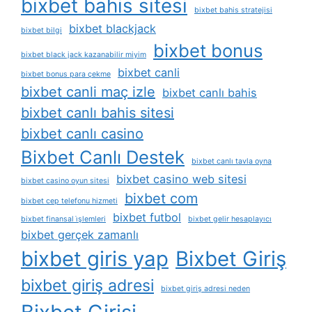
bixbet bahis sitesi
bixbet bahis stratejisi
bixbet blackjack
bixbet bilgi
bixbet bonus
bixbet black jack kazanabilir miyim
bixbet canli
bixbet bonus para çekme
bixbet canli maç izle
bixbet canlı bahis
bixbet canlı bahis sitesi
bixbet canlı casino
Bixbet Canlı Destek
bixbet canlı tavla oyna
bixbet casino web sitesi
bixbet casino oyun sitesi
bixbet com
bixbet cep telefonu hizmeti
bixbet futbol
bixbet finansal i̇şlemleri
bixbet gelir hesaplayıcı
bixbet gerçek zamanlı
bixbet giris yap
Bixbet Giriş
bixbet giriş adresi
bixbet giriş adresi neden