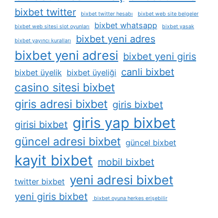
bixbet twitter
bixbet twitter hesabı
bixbet web site belgeler
bixbet whatsapp
bixbet web sitesi slot oyunları
bixbet yasak
bixbet yeni adres
bixbet yayıncı kuralları
bixbet yeni adresi
bixbet yeni giris
canli bixbet
bixbet üyelik
bixbet üyeliği
casino sitesi bixbet
giris adresi bixbet
giris bixbet
giris yap bixbet
girisi bixbet
güncel adresi bixbet
güncel bixbet
kayit bixbet
mobil bixbet
yeni adresi bixbet
twitter bixbet
yeni giris bixbet
bixbet oyuna herkes erişebilir