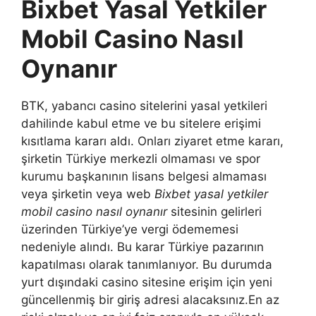
Bixbet Yasal Yetkiler
Mobil Casino Nasıl
Oynanır
BTK, yabancı casino sitelerini yasal yetkileri
dahilinde kabul etme ve bu sitelere erişimi
kısıtlama kararı aldı. Onları ziyaret etme kararı,
şirketin Türkiye merkezli olmaması ve spor
kurumu başkanının lisans belgesi almaması
veya şirketin veya web
Bixbet yasal yetkiler
mobil casino nasıl oynanır
sitesinin gelirleri
üzerinden Türkiye’ye vergi ödememesi
nedeniyle alındı. Bu karar Türkiye pazarının
kapatılması olarak tanımlanıyor. Bu durumda
yurt dışındaki casino sitesine erişim için yeni
güncellenmiş bir giriş adresi alacaksınız.En az