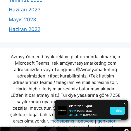
Haziran 2023
Mayıs 2023
Haziran 2022
Avrasya'nın en büyük reklam platformunda olmak için
Microsoft Teams:
reklam@avrasyamarketing.com
adresimizden veya Telegram: @Avrasyamarketing
adresimizden irtibat kurabilirsiniz. (Tek iletişim
adreslerimiz teams / telegram ve mail adresimizdir.
Harici hiçbir iletişim adresimiz bulunmamaktadır.
Lütfen itibar etmeyiniz.) Türkiye yasalarına göre 7258
sayılı kanun uyarınca yasa dışı bahis oynamanın
cezaları mevcuttur. Şu an bulunduğunuz site hiç bir
şekilde illegal bahis oyunları oynatmıyor ve oynamaya
aracı olmuyordur.
modelbahis
|
betvole
|
genxslot
|
viploby
|
grandpashabet
|
betsnew
|
moskovbet
|
×