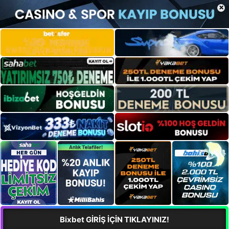
×
Bixbet GİRİŞ İÇİN TIKLAYINIZ!