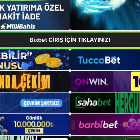
Bixbet GİRİŞ İÇİN TIKLAYINIZ!