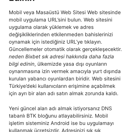
Mobil veya Masaüstü Web Sitesi Web sitesinde
mobil uygulama URL’sini bulun. Web sitesini
uygulama olarak yüklemek ve adres
değişikliklerinden etkilenmeden bahislerinizi
oynamak için istediğiniz URL’ye tıklayın.
Güncellemeler otomatik olarak gerçekleşecektir.
neden Bixbet sık adresi hakkında daha fazla
bilgi edinin
, ülkemizde yasa dışı oyunların
oynanmasına izin vermek amacıyla yurt dışında
kurulan yabancı oyunlardan biridir. Web sitesini
Türkiye’deki kullanıcıların erişimine açabilmek
için ayrı bir alan adı satın almak zorunda kaldı.
Yeni güncel alan adı almak istiyorsanız DNS
tabanlı BTK bloğunu atlayabilirsiniz. Mobil
işletim sisteminiz Android ise bu uygulamayı
kullanmak ücretsizdir. Adresinizi sık sık