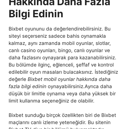
Hakkında Daha Fazla
Bilgi Edinin
Bixbet oyununu da değerlendirebilirsiniz. Bu
siteyi seçerseniz sadece bahis oynamakla
kalmaz, aynı zamanda mobil oyunlar, slotlar,
canlı casino oyunları, bingo, canlı oyunlar ve
daha fazlasını oynayarak para kazanabilirsiniz.
Bu bölümde ilginç, eğlenceli, şeffaf ve kontrol
edilebilir oyun masaları bulacaksınız. İstediğiniz
değerle
Bixbet mobil oyunlar hakkında daha
fazla bilgi edinin
oynayabilirsiniz.Ayrıca daha
düşük bir limitle oynama veya daha yüksek bir
limit kullanma seçeneğiniz de olabilir.
Bixbet sunduğu birçok özellikten biri de Bixbet
maçlarını canlı izleme yeteneğidir. Bu sitenin