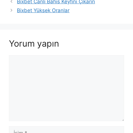
Bixbet Canlı Bahis Keyfini Çıkarın
Bixbet Yüksek Oranlar
Yorum yapın
Yorum
İsim