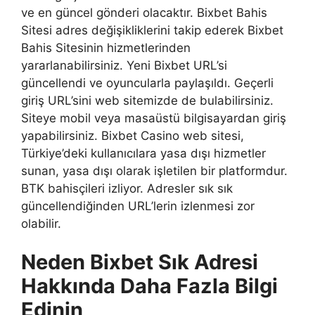
ve en güncel gönderi olacaktır. Bixbet Bahis
Sitesi adres değişikliklerini takip ederek Bixbet
Bahis Sitesinin hizmetlerinden
yararlanabilirsiniz. Yeni Bixbet URL’si
güncellendi ve oyuncularla paylaşıldı. Geçerli
giriş URL’sini web sitemizde de bulabilirsiniz.
Siteye mobil veya masaüstü bilgisayardan giriş
yapabilirsiniz. Bixbet Casino web sitesi,
Türkiye’deki kullanıcılara yasa dışı hizmetler
sunan, yasa dışı olarak işletilen bir platformdur.
BTK bahisçileri izliyor. Adresler sık ​​sık
güncellendiğinden URL’lerin izlenmesi zor
olabilir.
Neden Bixbet Sık Adresi
Hakkında Daha Fazla Bilgi
Edinin