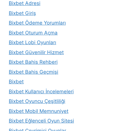
Bixbet Adresi
Bixbet Giriş
Bixbet Ödeme Yorumları
Bixbet Oturum Açma
Bixbet Lobi Oyunları
Bixbet Güvenilir Hizmet
Bixbet Bahis Rehberi
Bixbet Bahis Geçmişi
Bixbet
Bixbet Kullanıcı İncelemeleri
Bixbet Oyuncu Çeşitliliği
Bixbet Mobil Memnuniyet
Bixbet Eğlenceli Oyun Sitesi
Bixbet Çevrimiçi Oyunlar