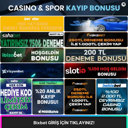
×
Bixbet GİRİŞ İÇİN TIKLAYINIZ!