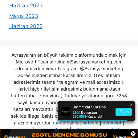
Haziran 2023
Mayıs 2023
Haziran 2022
Avrasya'nın en büyük reklam platformunda olmak için
Microsoft Teams:
reklam@avrasyamarketing.com
adresimizden veya Telegram: @Avrasyamarketing
adresimizden irtibat kurabilirsiniz. (Tek iletişim
adreslerimiz teams / telegram ve mail adresimizdir.
Harici hiçbir iletişim adresimiz bulunmamaktadır.
Lütfen itibar etmeyiniz.) Türkiye yasalarına göre 7258
sayılı kanun uyarınca yasa dışı bahis oynamanın
cezaları mevcuttur. Şu an bulunduğunuz site hiç bir
şekilde illegal bahis oyunları oynatmıyor ve oynamaya
aracı olmuyordur.
modelbahis
|
betvole
|
genxslot
|
viploby
|
grandpashabet
|
betsnew
|
moskovbet
|
×
tambet