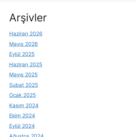
Arşivler
Haziran 2026
Mayıs 2026
Eylül 2025
Haziran 2025
Mayıs 2025
Şubat 2025
Ocak 2025
Kasım 2024
Ekim 2024
Eylül 2024
Ağustos 2024