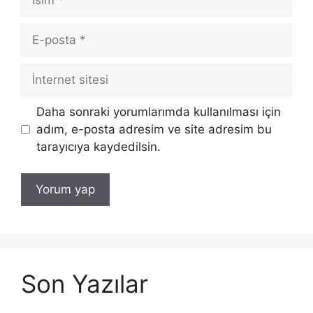
E-
posta
İnternet
sitesi
Daha sonraki yorumlarımda kullanılması için
adım, e-posta adresim ve site adresim bu
tarayıcıya kaydedilsin.
Son Yazılar