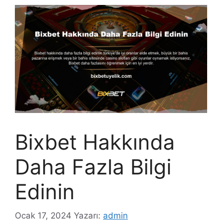
Bixbet Hakkında
Daha Fazla Bilgi
Edinin
Ocak 17, 2024
Yazarı:
admin