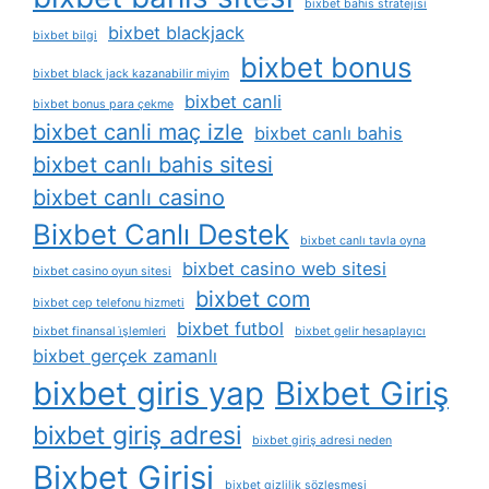
bixbet bahis stratejisi
bixbet blackjack
bixbet bilgi
bixbet bonus
bixbet black jack kazanabilir miyim
bixbet canli
bixbet bonus para çekme
bixbet canli maç izle
bixbet canlı bahis
bixbet canlı bahis sitesi
bixbet canlı casino
Bixbet Canlı Destek
bixbet canlı tavla oyna
bixbet casino web sitesi
bixbet casino oyun sitesi
bixbet com
bixbet cep telefonu hizmeti
bixbet futbol
bixbet finansal i̇şlemleri
bixbet gelir hesaplayıcı
bixbet gerçek zamanlı
bixbet giris yap
Bixbet Giriş
bixbet giriş adresi
bixbet giriş adresi neden
Bixbet Girişi
bixbet gizlilik sözleşmesi