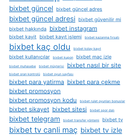
bixbet güncel
bixbet güncel adres
bixbet güncel adresi
bixbet güvenilir mi
bixbet instagram
bixbet hakkında
bixbet kayit
bixbet kayıt i̇şlemi
bixbet kazanma fırsatı
bixbet kaç oldu
bixbet kolay kayıt
bixbet kullanıcılar
bixbet maç izle
bixbet kupon
bixbet nasıl bir site
bixbet muhasebe
bixbet müşterisi
bixbet oran kontrolü
bixbet oyun sayfası
bixbet para yatirma
bixbet para çekme
bixbet promosyon
bixbet promosyon kodu
bixbet rulet oyunları bonuslar
bixbet sikayet
bixbet sitesi
bixbet spor dalı
bixbet telegram
bixbet tv
bixbet transfer yöntemi
bixbet tv canli maç
bixbet tv izle