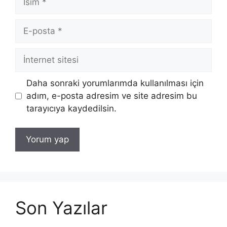
E-
posta
İnternet
sitesi
Daha sonraki yorumlarımda kullanılması için
adım, e-posta adresim ve site adresim bu
tarayıcıya kaydedilsin.
Son Yazılar