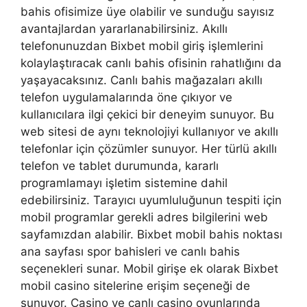
bahis ofisimize üye olabilir ve sunduğu sayısız
avantajlardan yararlanabilirsiniz. Akıllı
telefonunuzdan Bixbet mobil giriş işlemlerini
kolaylaştıracak canlı bahis ofisinin rahatlığını da
yaşayacaksınız. Canlı bahis mağazaları akıllı
telefon uygulamalarında öne çıkıyor ve
kullanıcılara ilgi çekici bir deneyim sunuyor. Bu
web sitesi de aynı teknolojiyi kullanıyor ve akıllı
telefonlar için çözümler sunuyor. Her türlü akıllı
telefon ve tablet durumunda, kararlı
programlamayı işletim sistemine dahil
edebilirsiniz. Tarayıcı uyumluluğunun tespiti için
mobil programlar gerekli adres bilgilerini web
sayfamızdan alabilir. Bixbet mobil bahis noktası
ana sayfası spor bahisleri ve canlı bahis
seçenekleri sunar. Mobil girişe ek olarak Bixbet
mobil casino sitelerine erişim seçeneği de
sunuyor. Casino ve canlı casino oyunlarında