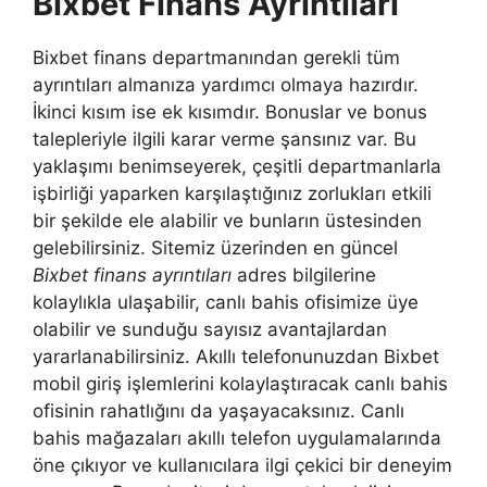
Bixbet Finans Ayrıntıları
Bixbet finans departmanından gerekli tüm
ayrıntıları almanıza yardımcı olmaya hazırdır.
İkinci kısım ise ek kısımdır. Bonuslar ve bonus
talepleriyle ilgili karar verme şansınız var. Bu
yaklaşımı benimseyerek, çeşitli departmanlarla
işbirliği yaparken karşılaştığınız zorlukları etkili
bir şekilde ele alabilir ve bunların üstesinden
gelebilirsiniz. Sitemiz üzerinden en güncel
Bixbet finans ayrıntıları
adres bilgilerine
kolaylıkla ulaşabilir, canlı bahis ofisimize üye
olabilir ve sunduğu sayısız avantajlardan
yararlanabilirsiniz. Akıllı telefonunuzdan Bixbet
mobil giriş işlemlerini kolaylaştıracak canlı bahis
ofisinin rahatlığını da yaşayacaksınız. Canlı
bahis mağazaları akıllı telefon uygulamalarında
öne çıkıyor ve kullanıcılara ilgi çekici bir deneyim