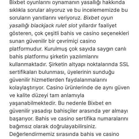
Bixbet oyunlarını oynamanın yasallığı hakkında
sıklıkla sorular alıyoruz ve bu incelememizde bu
soruların yanıtlarını veriyoruz.
Bixbet oyun
yasallığı blackjack rulet slot
yıllardır faaliyet
gösteren, çok çeşitli bahis ve casino seçenekleri
sunan güvenilir bir çevrimiçi casino
platformudur. Kurulmuş çok sayıda saygın canlı
bahis platformu şirketin yazılımlarını
kullanmaktadır. Şirketin altyapı noktalarında SSL
sertifikaları bulunması, üyelerinin sunduğu
güvenilir hizmetlerden faydalanmalarını
kolaylaştırıyor. Casino ürünlerinde de aynı güven
ve kalite düzeyi tam anlamıyla
yaşanabilmektedir. Bu nedenle Bixbet en
güvenilir yasadışı bahisçiler arasında yer almayı
başarıyor. Bahis ve casino sertifika numaralarını
bağımsız olarak doğrulayabilirsiniz.
Değerlendirmemiz sırasında bahis ve casino