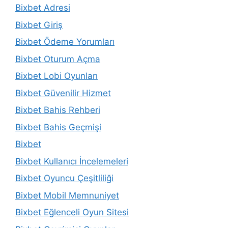
Bixbet Adresi
Bixbet Giriş
Bixbet Ödeme Yorumları
Bixbet Oturum Açma
Bixbet Lobi Oyunları
Bixbet Güvenilir Hizmet
Bixbet Bahis Rehberi
Bixbet Bahis Geçmişi
Bixbet
Bixbet Kullanıcı İncelemeleri
Bixbet Oyuncu Çeşitliliği
Bixbet Mobil Memnuniyet
Bixbet Eğlenceli Oyun Sitesi