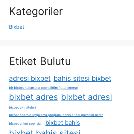
Kategoriler
Bixbet
Etiket Bulutu
adresi bixbet
bahis sitesi bixbet
bir bixbet kullanıcısı aboneliğimi i̇ptal ederse
bixbet adres
bixbet adresi
bixbet aktiviteleri
bixbet android uygulama programı bahis sitesi güvenilir midir
bixbet bahis
bixbet anket spor dalı
bixbet bahis sitesi